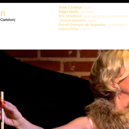
Anne Carleton
chant
on
Edgar Morin
narration
Eric Moulineuf
arrangements, sound design,
 Carleton)
Laurent Guanzini
piano
Benoît Dunoyer de Segonzac
contrebasse
Akémi Fillon
violon