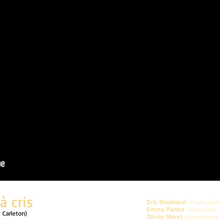
à cris
Eric Moulineuf
chant, pian
Emma Piettre
violoncelle
 Carleton)
Olivier Moret
contrebasse