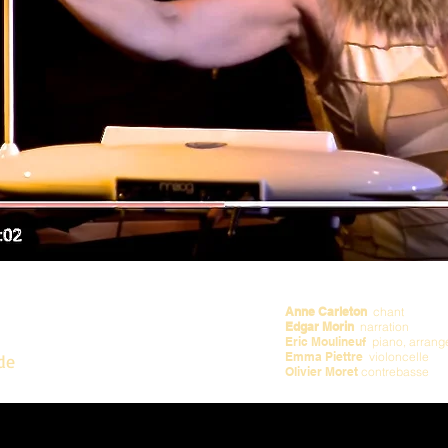
h
Anne Carleton
chant
Edgar Morin
narration
Eric Moulineuf
piano, arrang
Emma Piettre
violoncelle
ide
Olivier Moret
contrebasse