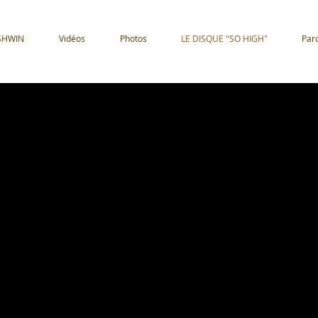
SHWIN
Vidéos
Photos
LE DISQUE "SO HIGH"
Par