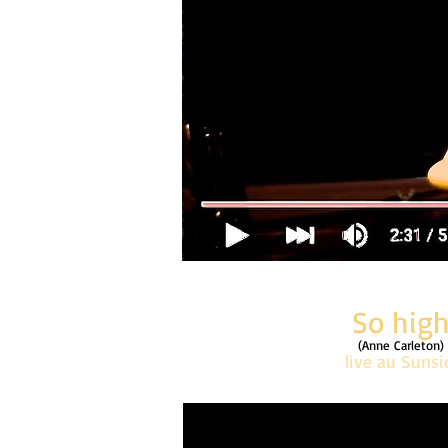
So hig
(Anne Carleton)
live au Suns