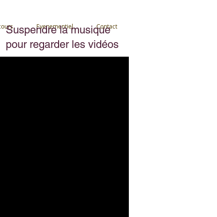
cours
Evenementiel
Contact
Suspendre la musique
pour regarder les vidéos