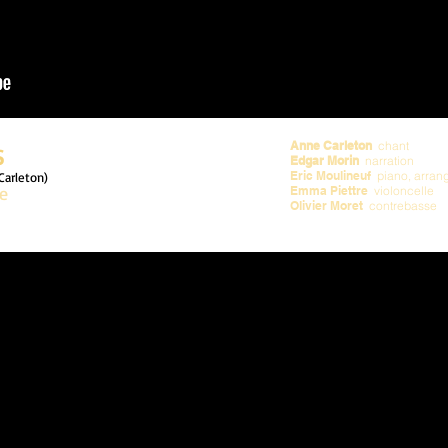
s
Anne Carleton
chant
Edgar Morin
narration
Eric Moulineuf
piano, arran
Carleton)
de
Emma Piettre
violoncelle
Olivier Moret
contrebasse