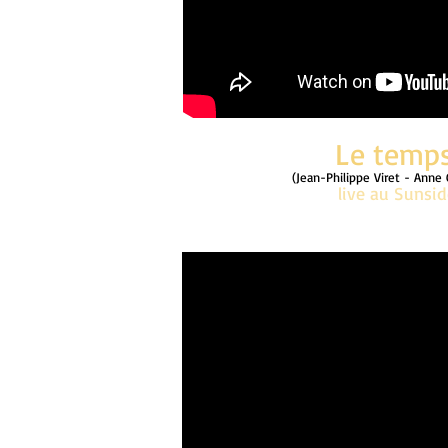
Le temp
(Jean-Philippe Viret - Anne 
live au Sunsi