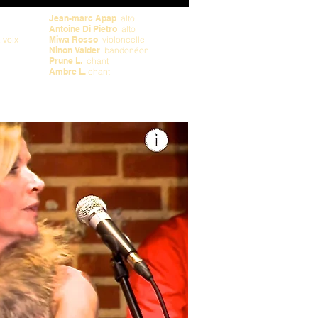
Jean-marc Apap
alto
Antoine Di Pietro
alto
 voix
Miwa Rosso
violoncelle
Ninon Valder
bandonéon
Prune L.
chant
Ambre L.
chant